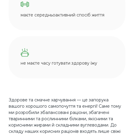
маєте середньоактивний спосіб життя
не маєте часу готувати здорову їжу
Здорове та смачне харчування — це запорука
вашого хорошого самопочуття та енергії! Саме тому
ми розробили збалансовані раціони, збагачені
тваринними та рослинними білками, якісними та
корисними жирами й складними вуглеводами. До
складу наших корисних раціонів входять лише свіжі