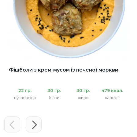
Фішболи з крем-мусом із печеної моркви
22 гр.
30 гр.
30 гр.
479 ккал.
вуглеводи
білки
жири
калорії