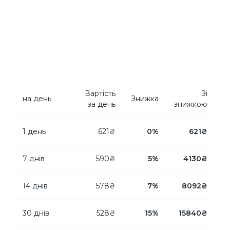
Вартість
Зi
на день
Знижка
за день
знижкою
1 день
621₴
0%
621₴
7 днів
590₴
5%
4130₴
14 днів
578₴
7%
8092₴
30 днів
528₴
15%
15840₴