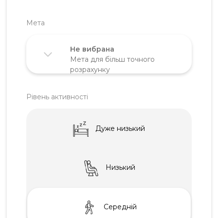
Мета
Не вибрана
Мета для бiльш точного
розрахунку
Підтримка ваги
Зниження ваги
Набір ваги
Рiвень активностi
Дуже низький
Низький
Середнiй