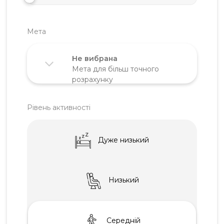
Мета
Не вибрана
Мета для бiльш точного
розрахунку
Підтримка ваги
Зниження ваги
Набір ваги
Рiвень активностi
Дуже низький
Низький
Середнiй