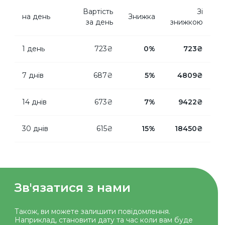
Вартість
Зi
на день
Знижка
за день
знижкою
1 день
723₴
0%
723₴
7 днів
687₴
5%
4809₴
14 днів
673₴
7%
9422₴
30 днів
615₴
15%
18450₴
Зв'язатися з нами
Також, ви можете залишити повiдомлення.
Наприклад, становити дату та час коли вам буде