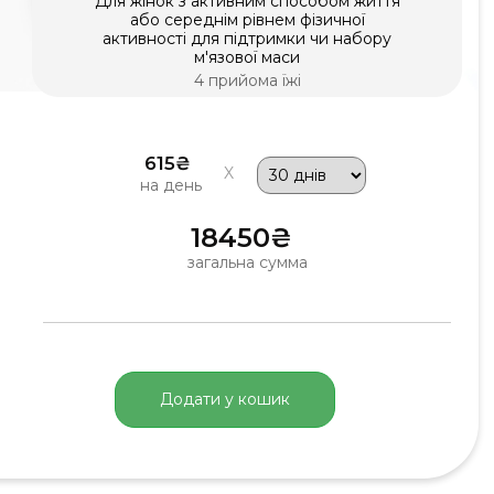
Для жінок з активним способом життя
або середнім рівнем фізичної
активності для підтримки чи набору
м'язової маси
4 прийома їжі
615₴
на день
18450₴
загальна сумма
Додати у кошик