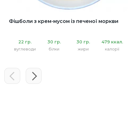
Фішболи з крем-мусом із печеної моркви
22 гр.
30 гр.
30 гр.
479 ккал.
вуглеводи
білки
жири
калорії