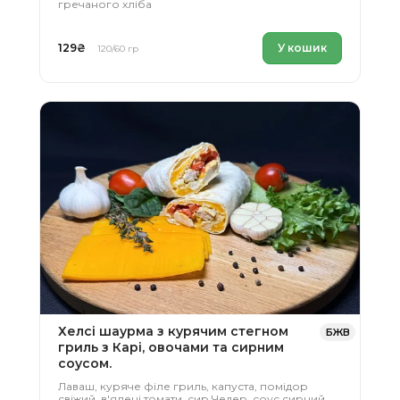
гречаного хліба
129
₴
У кошик
120/60 гр
Хелсі шаурма з курячим стегном
БЖВ
гриль з Карі, овочами та сирним
соусом.
Лаваш, куряче філе гриль, капуста, помідор
свіжий, в'ялені томати, сир Чедер, соус сирний.