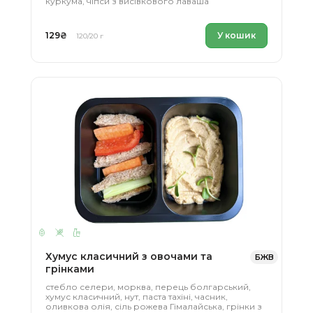
куркума, чіпси з висівкового лаваша
129
₴
У кошик
120/20 г
Хумус класичний з овочами та
БЖВ
грінками
стебло селери, морква, перець болгарський,
хумус класичний, нут, паста тахіні, часник,
оливкова олія, сіль рожева Гімалайська, грінки з