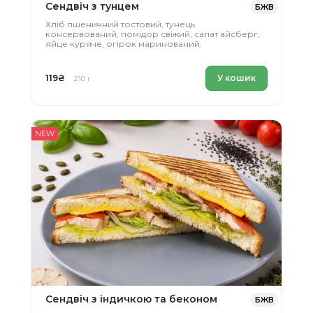
Сендвіч з тунцем
БЖВ
Хліб пшеничний тостовий, тунець
консервований, помідор свіжий, салат айсберг,
яйце куряче, огірок маринований.
119
₴
У кошик
210 г
NEW
Сендвіч з індичкою та беконом
БЖВ