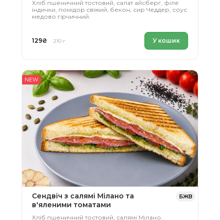
Хліб пшеничний тостовий, салат айсберг, філе
індички, помідор свіжий, бекон, сир Чеддер, соус
медово гірчичний.
129
₴
У кошик
210 г
NEW
Сендвіч з салямі Мілано та
БЖВ
в'яленими томатами
Хліб пшеничний тостовий, салямі Мілано,