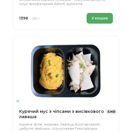
соус трюфельний Айолі, руккола.
139
₴
У кошик
260 г
Курячий мус з чіпсами з висівкового
БЖВ
лаваша
куряче філе, морква, перець болгарський,
цибуля, вершки, сіль рожева Гімалайська,