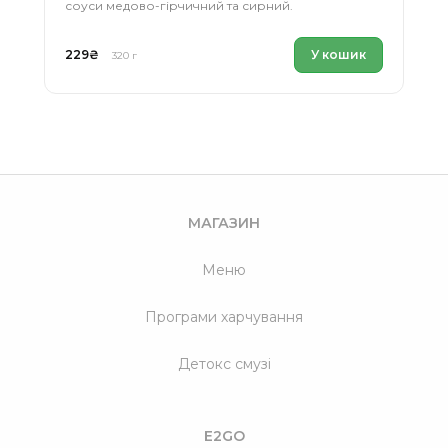
соуси медово-гірчичний та сирний.
229
₴
У кошик
320 г
МАГАЗИН
Меню
Програми харчування
Детокс смузі
E2GO