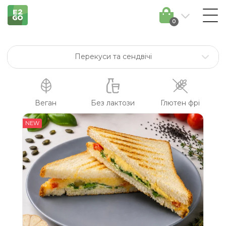
0
Перекуси та сендвічі
Сніданки
Супи
Веган
Без лактози
Глютен фрі
Салати
NEW
Боули / другі страви
Солодощі та десерти
Смузі та напої
Соуси