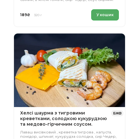
189
₴
У кошик
320 г
Хелсі шаурма з тигровими
БЖВ
креветками, солодкою кукурудзою
та медово-гірчичним соусом.
Лаваш висівковий , креветка тигрова , капуста,
помідор, шпинат, кукурудза солодка, сир Чедер,