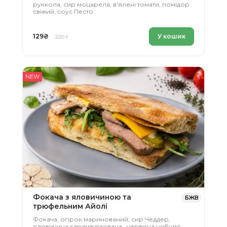
руккола, сир моцарела, в'ялені томати, помідор
свіжий, соус Песто
129
₴
У кошик
220 г
NEW
Фокача з яловичиною та
БЖВ
трюфельним Айолі
Фокача, огірок маринований, сир Чеддер,
яловичина карамелізована , червона цибуля,