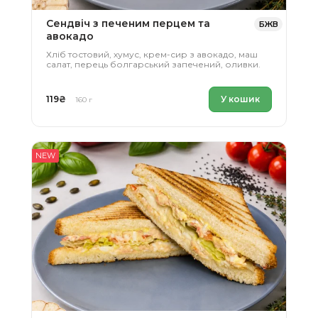
усе
Сендвіч з печеним перцем та
БЖВ
авокадо
Хліб тостовий, хумус, крем-сир з авокадо, маш
салат, перець болгарський запечений, оливки.
119
₴
У кошик
160 г
NEW