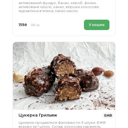
активований фундук, банан, кероб, фініки,
активоване кеш’ю, какао, вершки кокосове,
журавлина в’ялена, какао масло
159
₴
У кошик
130 гр
Цукерка Грильяж
БЖВ
Цукерки продаються фасовані по 3 штуки. БЖВ
вказані за 1 штуку. Склад: кокосова карамель,