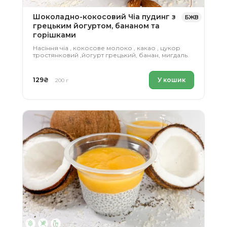
усе
Шоколадно-кокосовий Чіа пудинг з
БЖВ
грецьким йогуртом, бананом та
горішками
Насіння чіа , кокосове молоко , какао , цукор
тростянковий ,йогурт грецький, банан, мигдаль.
129
₴
У кошик
200 г