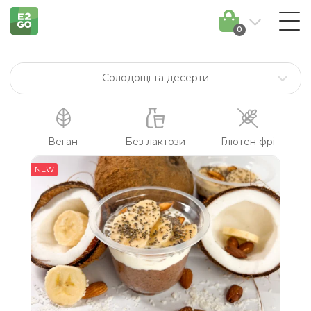
0
Солодощі та десерти
Сніданки
Супи
Веган
Без лактози
Глютен фрі
Салати
NEW
Перекуси та сендвічі
Боули / другі страви
Смузі та напої
Соуси