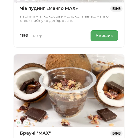
Чіа пудинг «Манго МАХ»
БЖВ
насіння Чіа, кокосове молоко, ананас, манго,
стевія, яблуко дегідроване
119
₴
У кошик
170 гр
Брауні "МАХ"
БЖВ