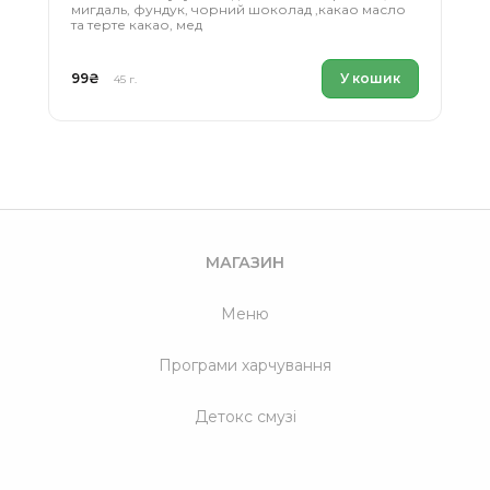
мигдаль, фундук, чорний шоколад ,какао масло
та терте какао, мед
99
₴
У кошик
45 г.
МАГАЗИН
Меню
Програми харчування
Детокс смузі