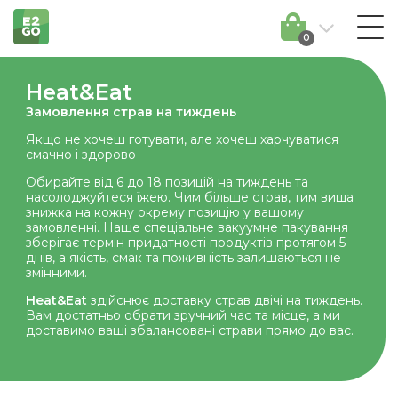
0
Heat&Eat
Замовлення страв на тиждень
Якщо не хочеш готувати, але хочеш харчуватися
смачно і здорово
Обирайте від 6 до 18 позицій на тиждень та
насолоджуйтеся їжею. Чим більше страв, тим вища
знижка на кожну окрему позицію у вашому
замовленні. Наше спеціальне вакуумне пакування
зберігає термін придатності продуктів протягом 5
днів, а якість, смак та поживність залишаються не
змінними.
Heat&Eat
здійснює доставку страв двічі на тиждень.
Вам достатньо обрати зручний час та місце, а ми
доставимо ваші збалансовані страви прямо до вас.