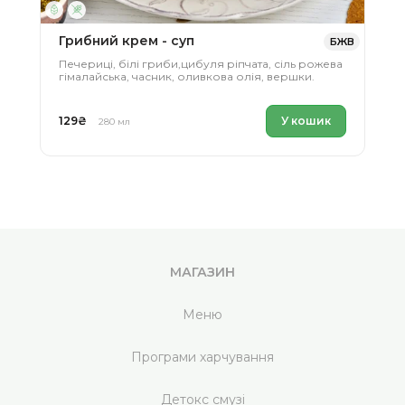
Грибний крем - суп
БЖВ
Печериці, білі гриби,цибуля ріпчата, сіль рожева
гімалайська, часник, оливкова олія, вершки.
129
₴
У кошик
280 мл
МАГАЗИН
Меню
Програми харчування
Детокс смузі