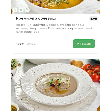
Соуси
усе
Крем-суп з сочевиці
БЖВ
сочевиця, цибуля, морква, стебло селери,
часник, сіль рожева Гімалайська, перець чорний,
олія оливкова
129
₴
У кошик
280 мл