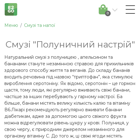
0
Меню
Смузі та напої
Смузі "Полуничний настрій"
Натуральний смузі з полуницею , апельсином та
бананами стануте незамінною стравою для прихильників
здорового способу життя та веганів. До складу бананів
входить речовина під назвою “триптофан”, яка стимулює
вироблення серотоніну. Як відомо, серотонін – це гормон
щастя, тому люди, які регулярно вживають свіжі банани,
частіше за інших перебувають у гарному настрої. Ба
більше, банани містять велику кількість калію та вітаміну
В6.Лікарі рекомендують регулярно вживати банани
діабетикам, адже за допомогою цього свіжого фрукта
можна відрегулювати рівень цукру у крові. Полуниця, у
свою чергу, є природним джерелом незамінного для
організму вітаміну С. До того ж, ці свіжі ягоди містять