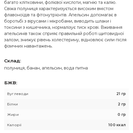
багато клітковини, фолієвої кислоти, магнію та калію.
Свіжа полуниця характеризується високим вмістом
флавоноїдів та фітонутрієнтів. Апельсин допомагає в
боротьбі з вірусами і мікробами, виводить шлаки і
токсини з кишечника, нормалізує тиск крові. Вживання
апельсинів також сприяє правильній роботі щитовидної
залози, знижує рівень холестерину, відновлює сили після
фізичних навантажень.
Склад:
полуниця, банан, апельсин, вода питна
БЖВ:
Вуглеводи
21 гр
Білки
2 гр
Жири
0 гр
Калорії
100 ккал