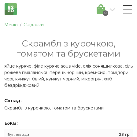
0
Меню
Сніданки
Скрамбл з курочкою,
томатом та брускетами
яйце куряче, філе куряче sous vide, олія соняшникова, сіль
рожева гімалайська, перець чорний, крем-сир, помідори
чері, кунжут білий, кунжут чорний, мікрогрін, хліб
бездріжджовий
Склад:
Скрамбл з курочкою, томатом та брускетами
БЖВ:
Вуглеводи
23 гр