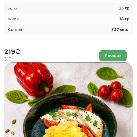
Білки
23 гр
Жири
18 гр
Калорії
337 ккал
219
₴
У кошик
310г